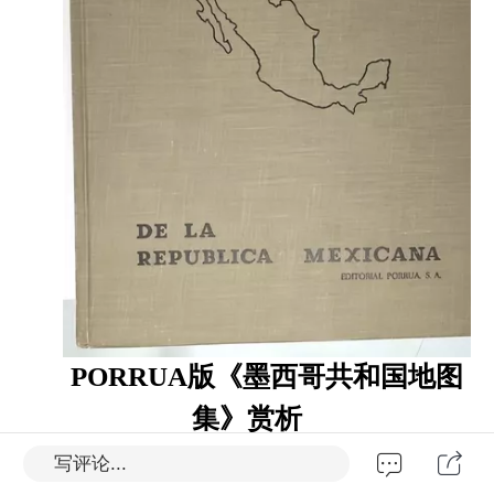
PORRUA
版
《
墨西哥共和国地图
集
》
赏析
Porrúa
是墨西哥一
家
具有百年历史的著
写评论...