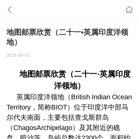
地图邮票欣赏（二十一•英属印度洋领
地）
2024-09-03
地图邮票欣赏（二十一·
英属印度
洋领地
）
英属印度洋领地（
British Indian Ocean
Territory
，简称
BIOT
）位于印度洋中部马
尔代夫南面，主要包括查戈斯群岛
（
ChagosArchipelago
）及其附近的礁
盘、暗沙等，岛屿总数达
2300
个，面积约