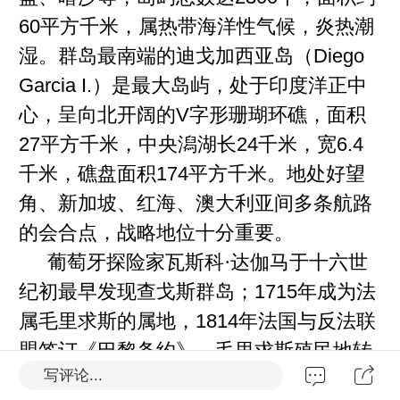
60
平方千米，属热带海洋性气候，炎热潮
湿。群岛最南端的迪戈加西亚岛（
Diego
Garcia I.
）是最大岛屿，处于印度洋正中
心，呈向北开阔的
V
字形珊瑚环礁，面积
27
平方千米，中央潟湖长
24
千米，宽
6.4
千米，礁盘面积
174
平方千米。地处好望
角、新加坡、红海、澳大利亚间多条航路
的会合点，战略地位十分重要。
葡萄牙探险家瓦斯科·达伽马于十六世
纪初最早发现查戈斯群岛；
1715
年成为法
属毛里求斯的属地，
1814
年法国与反法联
盟签订《巴黎条约》，毛里求斯殖民地转
写评论...
归英国所有。
1965
年
8
月脱离毛里求斯与