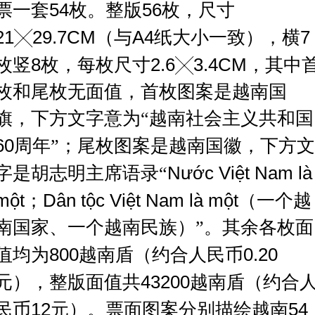
票一套
54
枚。整版
5
6
枚，尺寸
21
╳
29.7CM
（与
A4
纸大小一致），
横
7
枚竖
8
枚，每枚尺寸
2
.6
╳
3.4
CM
，其中
枚和尾枚无面值，首枚图案是越南国
旗，下方文字意为
“越南社会主义共和国
60
周年
”；尾枚图案是越南国徽，下方文
字是胡志明主席语录“
Nước Việt Nam là
một
；
Dân tộc
Việt Nam là một
（一个越
南国家、一个越南民族）
”。其余各枚面
值均为
800
越南盾（约合人民币
0.20
元），整版面值共
432
00
越南盾（约合
民币
12
元）。票面图案分别描绘越南
54