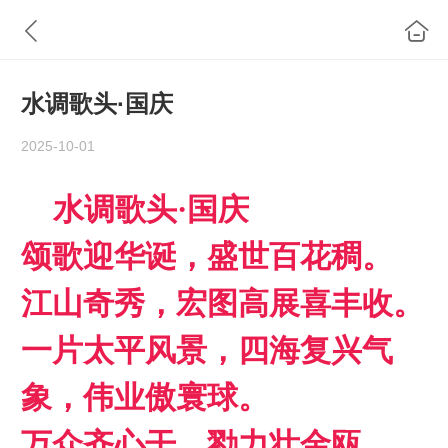
水调歌头·国庆
2025-10-01
水调歌头
·国庆
颂歌迎华诞，盛世百花稠。
江山奇秀，宏图高展喜丰收。
一
片太
平
风
景
，四海复兴气
象，伟业傲寰球。
万众齐心干，勠力壮金瓯。