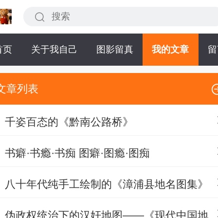
首页
关于我自己
图影留真
我的文章
留
文章列表
千姿百态的《黔南公路桥》
书癖·书瘾·书痴 图癖·图瘾·图痴
八十年代纯手工绘制的《漳浦县地名图集》
伪政权统治下的汉奸地图——《现代中国地