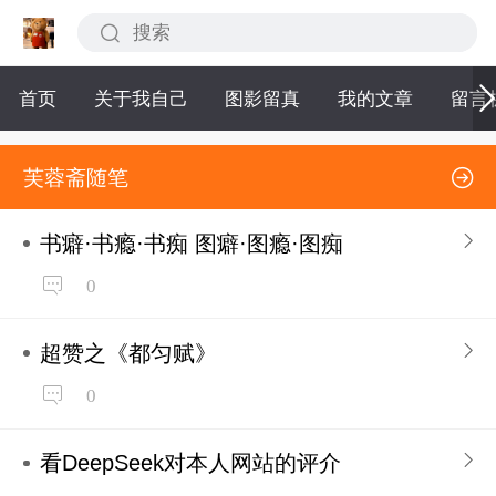
首页
关于我自己
图影留真
我的文章
留言
芙蓉斋随笔
书癖·书瘾·书痴 图癖·图瘾·图痴
0
超赞之《都匀赋》
0
看DeepSeek对本人网站的评介