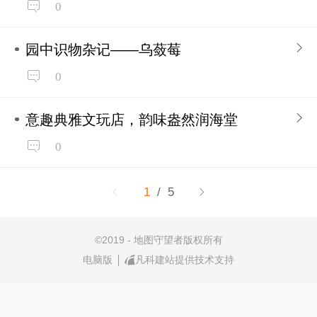
0
园中识物杂记——乌蔹莓
0
意趣典雅文玩店，韵味盎然润海堂
0
1
/ 5
©
2019 - 地图守望者版权所有
电脑版
凡科建站提供技术支持