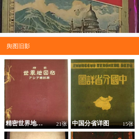
舆图旧影
精密世界地图帖
中国分省详图
21张
15张